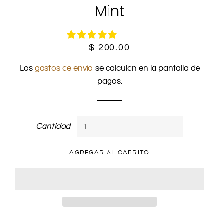
Mint
Precio
Precio
$ 200.00
habitual
de
Los
gastos de envío
se calculan en la pantalla de
oferta
pagos.
Cantidad
AGREGAR AL CARRITO