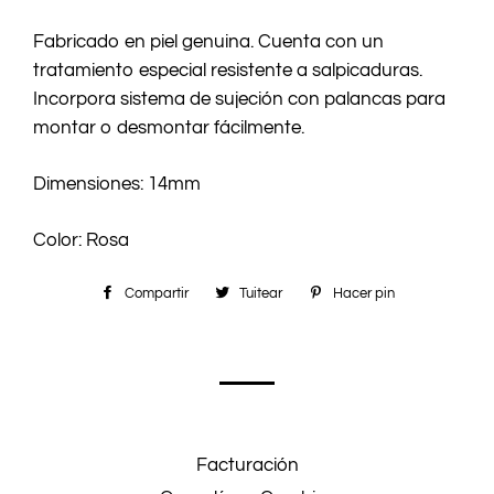
Fabricado en piel genuina. Cuenta con un
tratamiento especial resistente a salpicaduras.
Incorpora sistema de sujeción con palancas para
montar o desmontar fácilmente.
Dimensiones: 14mm
Color: Rosa
Compartir
Compartir
Tuitear
Tuitear
Hacer pin
Pinear
en
en
en
Facebook
Twitter
Pinterest
Facturación