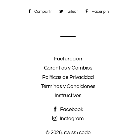
Compartir
Compartir
Tuitear
Tuitear
Hacer pin
Pinear
en
en
en
Facebook
Twitter
Pinterest
Facturación
Garantías y Cambios
Políticas de Privacidad
Términos y Condiciones
Instructivos
Facebook
Instagram
© 2026,
swiss+code