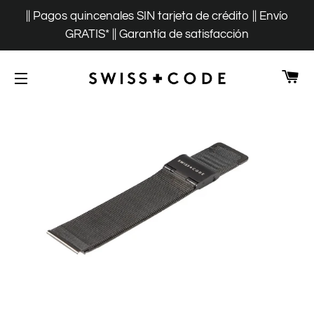
|| Pagos quincenales SIN tarjeta de crédito || Envío
GRATIS* || Garantía de satisfacción
CA
NAVEGACIÓN